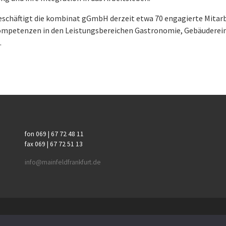
chäftigt die kombinat gGmbH derzeit etwa 70 engagierte Mitarbei
mpetenzen in den Leistungsbereichen Gastronomie, Gebäudereini
.
fon 069 | 67 72 48 11
fax 069 | 67 72 51 13
info@mainfeldfrankfurt.de