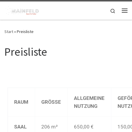
Zum Inhalt springen
Search
Start
»
Preisliste
Preisliste
ALLGEMEINE
GEFÖ
RAUM
GRÖSSE
NUTZUNG
NUTZ
SAAL
206 m²
650,00 €
150,0